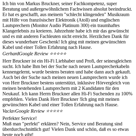
Ich bin von Markus Bruckner, seiner Fachkompetenz, super
Beratung und außergewöhnlichem Fachwissen absolut beeindruckt.
Er hat es geschafft, aus meinem "schlecht klingenden" Musikraum
mit Hilfe von französischer Elektronik (Atoll) und englischen
Lautsprechern (Monitor Audio Platinum 300) ein traumhaftes
Klangerlebnis zu kreieren. Jahrzehnte habe ich mir das gewünscht
und es mit anderen Fachleuten nicht erreicht. Herzlichen Dank für
dieses wunderbare Geschenk! Ich ging mit meinen gewünschten
Kabel und einer Tollen Erfahrung nach Hause.
Gerhard
Google Review ⭐️⭐️⭐️⭐️⭐️
Herr Bruckner ist ein Hi-Fi Liebhaber und Profi, der seinesgleichen
sucht. Ich habe Ihm bei der Suche nach neuen Lautsprecherkabeln
kennengelernt, wurde bestens beraten und habe dann auch gekauft.
Auch bei der Suche nach meinen neuen Lautsprechern wurde ich
von Herr Bruckner bestens unterstützt, inklusive Hörvergleich von
meinen bestehenden Lautsprechern mit 2 Kandidaten für den
Neukauf. Ich kann Herrn Bruckner allen Hi-Fi Suchenden zu 100%
empfehlen. Vielen Dank Herr Bruckner !Ich ging mit meinen
gewünschten Kabel und einer Tollen Erfahrung nach Hause.
Vaclav
Google Review ⭐️⭐️⭐️⭐️⭐️
Perfekter Service!
Muß man "perfekt" erklären? Nein, Service und Beratung sind
überdurchschnittlich gut! Vielen Dank und schön, daß es so etwas
heute noch gibt!